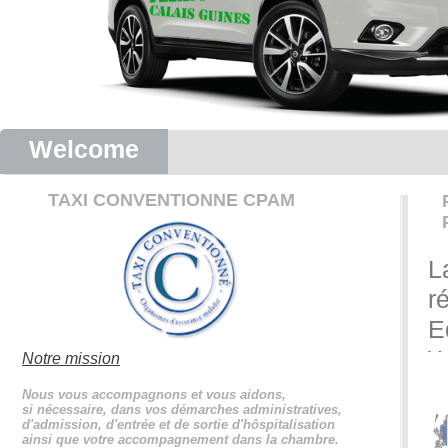
Welcome
TAXI CONVENTIONNE CPAM
L
r
E
W
Notre mission
C
Nous vous accompagnons et vous aidons,
si nécessaire, dans vos démarches administratives,
r
d'admission, d'entrée et de sortie d'hôspitalisation
ainsi que votre accompagnement dans la chambre.