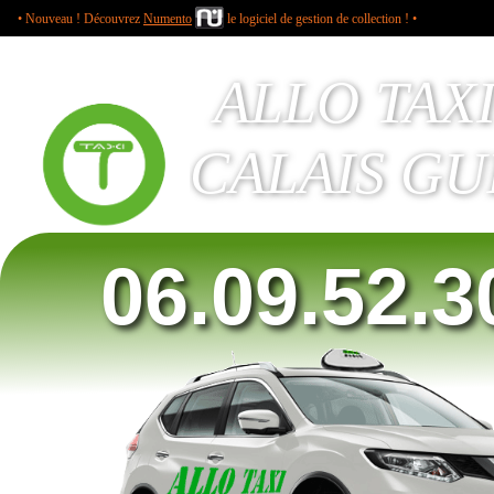
• Nouveau ! Découvrez
Numento
le logiciel de gestion de collection ! •
ALLO TAX
CALAIS GU
06.09.52.3